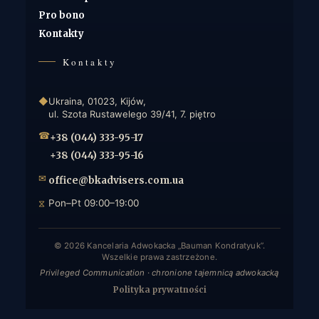
Pro bono
Kontakty
Kontakty
◆
Ukraina, 01023, Kijów,
ul. Szota Rustawelego 39/41, 7. piętro
☎
+38 (044) 333-95-17
+38 (044) 333-95-16
✉
office@bkadvisers.com.ua
⧖
Pon–Pt 09:00–19:00
© 2026 Kancelaria Adwokacka „Bauman Kondratyuk”.
Wszelkie prawa zastrzeżone.
Privileged Communication · chronione tajemnicą adwokacką
Polityka prywatności