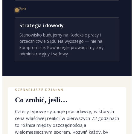
Spór
Strategia i dowody
Stanowisko budujemy na Kodeksie pracy i
orzecznictwie Sądu Najwyższego — nie na
kompromisie. Równolegle prowadzimy tory
administracyjny i sądowy.
SCENARIUSZE DZIAŁAŃ
Co zrobić, jeśli…
Cztery typowe sytuacje pracodawcy, w których
cena właściwej reakcji w pierwszych 72 godzinach
to różnica między oszczędnością a
wielomiesięcznym sporem. Rozwiń każdy, by