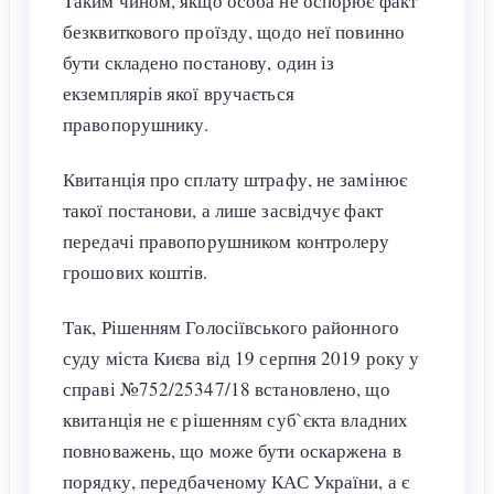
Таким чином, якщо особа не оспорює факт
безквиткового проїзду, щодо неї повинно
бути складено постанову, один із
екземплярів якої вручається
правопорушнику.
Квитанція про сплату штрафу, не замінює
такої постанови, а лише засвідчує факт
передачі правопорушником контролеру
грошових коштів.
Так, Рішенням Голосіївського районного
суду міста Києва від 19 серпня 2019 року у
справі №752/25347/18 встановлено, що
квитанція не є рішенням суб`єкта владних
повноважень, що може бути оскаржена в
порядку, передбаченому КАС України, а є