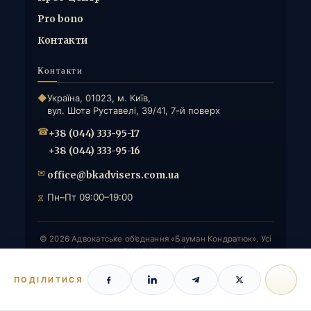
Pro bono
Контакти
Контакти
◆
Україна, 01023, м. Київ,
вул. Шота Руставелі, 39/41, 7-й поверх
☎
+38 (044) 333-95-17
+38 (044) 333-95-16
✉
office@bkadvisers.com.ua
⧖
Пн–Пт 09:00–19:00
© 2026 Адвокатське об’єднання «Бауман Кондратюк». Усі
права захищені.
Privileged Communication · захищено адвокатською
таємницею
ПОДІЛИТИСЯ
Політика конфіденційності