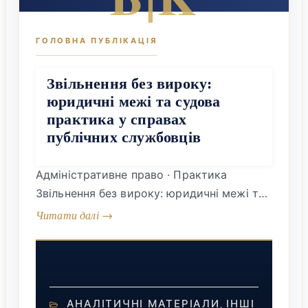
Звільнення без вироку:
юридичні межі та судова
практика у справах
публічних службовців
Адміністративне право · Практика
Звільнення без вироку: юридичні межі та
судова практика у справах публічних
службовців Автор: Юрій Бауман, Адвокат,
Голова Комітету НААУ з питань
адміністративного права та процесу
Публічного службовця підозрюють у
АНАЛІТИЧНІ МАТЕРІАЛИ
ІНШІ
правопорушенні — суспільство вимагає
,