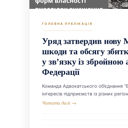
Уряд затвердив нову 
шкоди та обсягу збитк
у зв’язку із збройною 
Федерації
Команда Адвокатського об’єднання 
інтересів підприємств із різних регі
та упущеної вигоди у зв’язку із зброй
справ про відшкодування шкоди важл
На запит адвокатів, Адвокатського о
питань реінтеграції тимчасово окупо