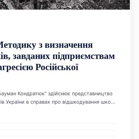
Методику з визначення
ів, завданих підприємствам
агресією Російської
“Бауман Кондратюк” здійснює представництво
онів України в справах про відшкодування шкоди
ною агресією Російської Федерації. У категорії
ивим є визначення розміру завданих збитків.
б’єднання “Бауман Кондратюк”, Міністерство з
ваних територій України […]