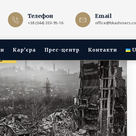
Телефон
Email
+38 (044) 333-95-16
office@bkadvisers.c
ги
Кар’єра
Прес-центр
Контакти
U