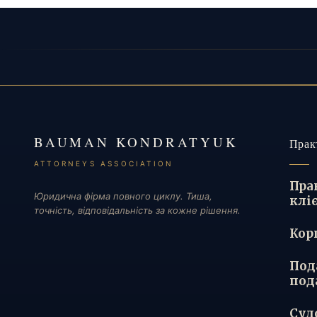
BAUMAN KONDRATYUK
Прак
ATTORNEYS ASSOCIATION
Пра
Юридична фірма повного циклу. Тиша,
клі
точність, відповідальність за кожне рішення.
Кор
Под
под
Суд