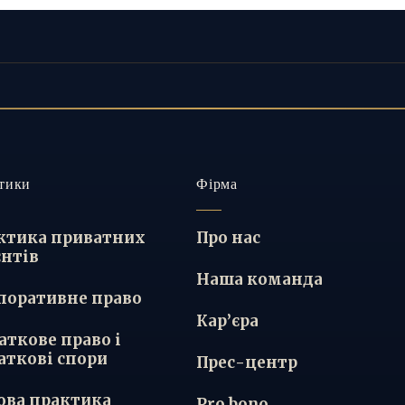
тики
Фірма
ктика приватних
Про нас
єнтів
Наша команда
поративне право
Кар’єра
аткове право і
аткові спори
Прес-центр
ова практика
Pro bono